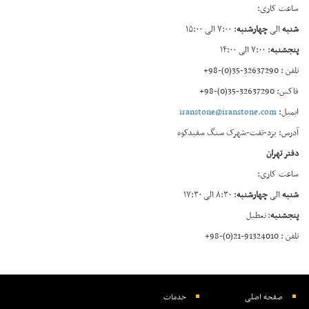
ساعت کاری:
شنبه
الی
چهارشنبه
: ۷:۰۰ الی ۱۵:۰۰
پنجشنبه
: ۷:۰۰ الی ۱۴:۰۰
تلفن : 32637290-35(0)-98+
فاکس: 32637290-35(0)-98+
ایمیل:
iranstone@iranstone.com
آدرس: یزد-تفت-شهرک سنگ سفیدکوه
دفتر تهران
ساعت کاری:
شنبه
الی
چهارشنبه
: ۸:۳۰ الی ۱۷:۳۰
پنجشنبه
: تعطیل
تلفن : 91324010-21(0)-98+
صفحه اصلی
خدمات